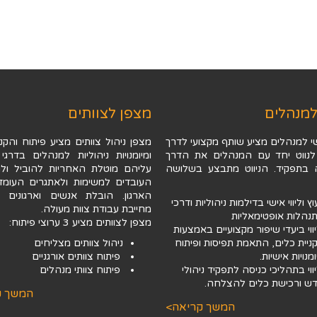
למנהלים
מצפן לצוותים
י למנהלים מציע שותף מקצועי לדרך
מצפן ניהול צוותים מציע פיתוח והקני
נווט יחד עם המנהלים את הדרך
ומיומנויות ניהוליות למנהלים בדרגי 
בתפקיד. הניווט מתבצע בשלושה
עליהם מוטלת האחריות להוביל ולה
העובדים למשימות ולאתגרים העומד
הארגון. הובלת אנשים וארגונים ל
וץ וליווי אישי בדילמות ניהוליות ודרכי
מחייבת עבודת צוות מעולה.
נהלות אופטימאליות
מצפן לצוותים מציע 3 ערוצי פיתוח:
ווי ביעדי שיפור מקצועיים באמצעות
ניית כלים, התאמת תפיסות ופיתוח
ניהול צוותים מצליחים
מנויות אישיות.
פיתוח צוותים אורגניים
ווי בתהליכי כניסה לתפקיד ניהולי
פיתוח צוותי מנהלים
ש ורכישת כלים להצלחה.
המשך ק
המשך קריאה>