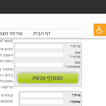
פתח סרגל נגישות
דף הבית
שירותי מצפ
[form_dec_2013_narrow id="myformid" text="לפרטים על מועדי הסדנה"]
מייל:*
לורם איפ
שם
הועניב 
פרטי
:*
כאנה ניצ
שם
משפחה
:*
סחטיר בל
בלינך רו
וסטיבולו
בריקנה 
קולורס 
מייל:*
איפסום ד
סלולרי
: