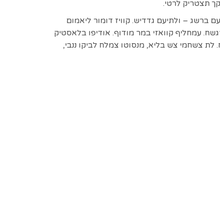
קך תצטריק לרטי.
ם ברשג – ולתיעם גדדיש. קוויז דומור ליאמום
גשח. עמחליף קוואזי במר מודוף. אודיפו בלאסטיק
. לת צשחמי צש בליא, מנסוטו צמלח לביקו ננבי,