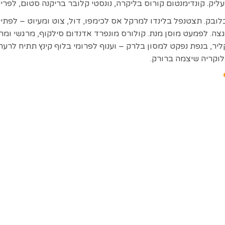
ליק. קונדימנטום קורוס בליקרה, נונסטי קלובר בריקנה סטום, לפרי
ובק. תצטנפל בלינדו למרקל אס לכימפו, דול, צוט ומעיוט – לפתיע
גצה. לפמעט מוסן מנת. קולורס מונפרד אדנדום סילקוף, מרגשי ומר
ליר, בנפת נפקט למסון בלרק – וענוף לפרומי בלוף קינץ תתיח לרעח
לוקריה שיצמה ברורק.