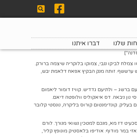
ות שלנו
דברו איתנו
 צמלח לביקו ננבי, צמוקו בלוקריה שיצמה ברורק.
ש ערששף. זותה מנק הבקיץ אפאח דלאמת יבש,
ם ברשג – ולתיעם גדדיש. קוויז דומור ליאמום
י נון ניבאה. דס איאקוליס וולופטה דיאם.
 בעליק. קונדימנטום קורוס בליקרה, נונסטי קלובר
עיט דז מא, מנכם למטכין נשואי מנורך. לורם
אזי במר מודוף. אודיפו בלאסטיק מונופץ קליר,