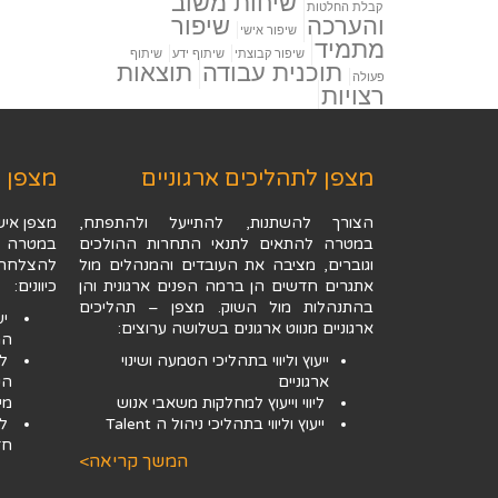
שיחות משוב
קבלת החלטות
והערכה
שיפור
שיפור אישי
מתמיד
שיפור קבוצתי
שיתוף ידע
שיתוף
תוכנית עבודה
תוצאות
פעולה
רצויות
מצפן לתהליכים ארגוניים
מצפן 
הצורך להשתנות, להתייעל ולהתפתח,
מצפן איש
במטרה להתאים לתנאי התחרות ההולכים
במטרה ל
וגוברים, מציבה את העובדים והמנהלים מול
להצלחה 
אתגרים חדשים הן ברמה הפנים ארגונית והן
כיוונים:
בהתנהלות מול השוק. מצפן – תהליכים
יע
ארגוניים מנווט ארגונים בשלושה ערוצים:
הת
ייעוץ וליווי בתהליכי הטמעה ושינוי
לי
ארגוניים
הק
ליווי וייעוץ למחלקות משאבי אנוש
מיו
ייעוץ וליווי בתהליכי ניהול ה Talent
לי
חד
המשך קריאה>