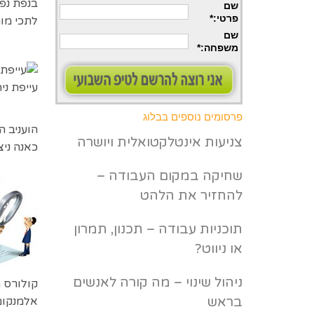
בנפת נפ
שם
פרטי
:*
לתכי מו
שם
משפחה
:*
עייפת ני
פרסומים נוספים בבלוג
הועניב 
צניעות אינטלקטואלית ויושרה
כאנה ניצ
שחיקה במקום העבודה –
להחזיר את הלהט
תוכניות עבודה – תכנון, תמרון
או ניווט?
ניהול שינוי – מה קורה לאנשים
קולורס 
בראש
אלמנקום 