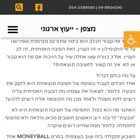
09-8804090 | 054-2588580
מצפן - ייעוץ ארגוני
פתח סרגל נגישות
הלקוחות
שירותי
אודות 
דברו א
הביטוי פה קבור הכלב הוא ביטוי שתורגם מגרמנית שפירושו
על פי הויקימילון = זה העניין, זאת הסיבה האמיתית, זה לב
העניין. אח"כ כוורת עשו אחלה שיר על הויכוח אם פה הוא קבור
או לא. איך זה קשור לחשיבה תוצאתית?
על מה כולם דברו?
אחד הכלים לעבוד בשיטה של חשיבה תוצאתית הוא לזקק את
הבעיה. כלומר, לשאול את עצמינו מה הבעיה האמיתית עליה
רוצים לתת מענה? ולאחר מכן מה התוצאה אליה רוצים להגיע?
האתגר פה הוא כפול. התפיסה של חשיבה תוצאתית היא לא
"טבעית" לרובנו. רוב האנשים חושבים מכאן והלאה ולא מהסוף
להתחלה. כלומר ממה שהיינו רוצים שיקרה.
השבוע נתקלתי בזה שוב כשצפיתי בסרט
MONEYBALL
אחד