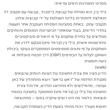
מסרטי המנהיגות היפים שראיתי.
בילי בין, הוא מנהלה של קבוצת בייסבול , קבוצה עם תקציב דל
הנאלצת להתחרות בליגה הנשלטת על ידי קבוצות שלהן
תקציבי עתק. באחת מסצינות הפתיחה העוקבת אחר הנעשה
בחדרי הדיונים, בעוד שמאתרי הכישרונות המנוסים והוותיקים
ממליצים על בחירת שחקנים על פי תיאורים סוביקטיביים
והתרשמות אישית, בילי בין (בראד פיט) מבקש לדרג את
השחקנים על פי נתונים סטטיסטים המתמקדים בעיקר ביכולת
השחקן לעלות על הבסיסים (OBP) דרך חבטה מוצלחת או
גישה חופשית
(walk).
הדיון מציג את צורת החשיבה של הצוות הוותיק שיוצאים
מנקודת החלפה של "ראש בראש" ויוצא מהתהליך של כאן
ועכשיו , מהאילוצים ולא מההישג הנדרש, אל מול צורת
החשיבה של בילי בן (בראד פיט) המתמקד בחשיבה במונחי
תוצאות. כלומר מה הינו רוצים שיקרה בסוף – מהתוצאה.
הנושא מעורר ויכוח מהותי בשעת הדיון כשמנהל הקבוצה,