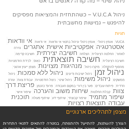
ניהול שינוי – מה קורה לאנשים בראש
ניהול V.U.C.A – כשהתחזית והמציאות מפסיקים
להיפגש – גמישות מחשבתית
תגיות
אי וודאות
VUCA
אומץ ניהולי
אומץ ניהולי וניהול בתנאי אי וודאות
אי ודאות
אסטרטגיה
אפקטיביות אישית
אתגרים
גזירה
חשיבה יצירתית
לאחור
החלטה רציונלית
הצלחה
חשיבה קדימה
חשיבה תוצאתית
חשיבה רציונלית
כאוס
לכידת הזדמנויות
מנהיגות
מצוינות
מהסוף להתחלה
מיקרו ניהול
מצפן ייעוץ ארגוני
ניהול זמן
ניהול ללא סמכות
ניהול ישיבות ודיונים
ניהול
ניהול משימות
ממשקים
ניהול שינוי
ניצול הזדמנויות
עבודת צוות
עזרה
פריצת דרך
הדדית
פיתוח עובדים
פער בין דורי במקום העבודה
פרופ' כהנמן
צוות
שיחות משוב והערכה
קבלת החלטות
שיפור אישי
שיפור מתמיד
תוכנית
שיפור קבוצתי
שיתוף ידע
שיתוף פעולה
עבודה
תוצאות רצויות
מצפן לתהליכים ארגוניים
הצורך להשתנות, להתייעל ולהתפתח, במטרה להתאים לתנאי התחרות
ההולכים וגוברים, מציבה את העובדים והמנהלים מול אתגרים חדשים הן