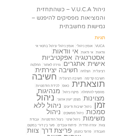
ניהול V.U.C.A – כשהתחזית
והמציאות מפסיקים להיפגש –
גמישות מחשבתית
תגיות
VUCA
אומץ ניהולי
אומץ ניהולי וניהול בתנאי אי
אי וודאות
וודאות
אי ודאות
אסטרטגיה
אפקטיביות
אישית
אתגרים
גזירה לאחור
החלטה
חשיבה יצירתית
רציונלית
הצלחה
חשיבה
חשיבה קדימה
חשיבה רציונלית
תוצאתית
כאוס
לכידת הזדמנויות
מנהיגות
מהסוף להתחלה
מיקרו ניהול
ניהול
מצוינות
מצפן ייעוץ ארגוני
זמן
ניהול ללא
ניהול ישיבות ודיונים
סמכות
ניהול
ניהול ממשקים
משימות
ניהול שינוי
ניצול הזדמנויות
עבודת
צוות
עזרה הדדית
פיתוח עובדים
פער בין דורי במקום
פריצת דרך
צוות
העבודה
פרופ' כהנמן