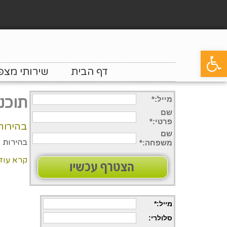
פתח סרגל נגישות
דף הבית
שירותי מצפ
תוכנ
מייל:*
שם
פרטי
:*
בהירות
שם
בהירות 
משפחה
:*
קרא עוד
מייל:*
סלולרי
: