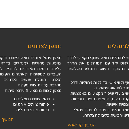
למנהלים
מצפן לצוותים
י למנהלים מציע שותף מקצועי לדרך
מצפן ניהול צוותים מציע פיתוח והקני
נווט יחד עם המנהלים את הדרך
ומיומנויות ניהוליות למנהלים בדרגי 
בתפקיד. הניווט מתבצע בשלושה
עליהם מוטלת האחריות להוביל ולה
העובדים למשימות ולאתגרים העומד
הארגון. הובלת אנשים וארגונים ל
וץ וליווי אישי בדילמות ניהוליות ודרכי
מחייבת עבודת צוות מעולה.
נהלות אופטימאליות
מצפן לצוותים מציע 3 ערוצי פיתוח:
ווי ביעדי שיפור מקצועיים באמצעות
ניית כלים, התאמת תפיסות ופיתוח
ניהול צוותים מצליחים
מנויות אישיות.
פיתוח צוותים אורגניים
ווי בתהליכי כניסה לתפקיד ניהולי
פיתוח צוותי מנהלים
ש ורכישת כלים להצלחה.
המשך ק
המשך קריאה>