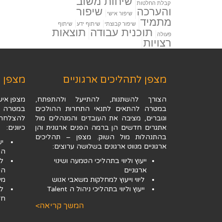
שיחות משוב
קבלת החלטות
והערכה
שיפור
שיפור אישי
מתמיד
שיפור קבוצתי
שיתוף ידע
שיתוף
תוכנית עבודה
תוצאות
פעולה
רצויות
מצפן לתהליכים ארגוניים
מצפן 
הצורך להשתנות, להתייעל ולהתפתח,
מצפן איש
במטרה להתאים לתנאי התחרות ההולכים
במטרה ל
וגוברים, מציבה את העובדים והמנהלים מול
להצלחה 
אתגרים חדשים הן ברמה הפנים ארגונית והן
כיוונים:
בהתנהלות מול השוק. מצפן – תהליכים
יע
ארגוניים מנווט ארגונים בשלושה ערוצים:
הת
ייעוץ וליווי בתהליכי הטמעה ושינוי
לי
ארגוניים
הק
ליווי וייעוץ למחלקות משאבי אנוש
מיו
ייעוץ וליווי בתהליכי ניהול ה Talent
לי
חד
המשך קריאה>