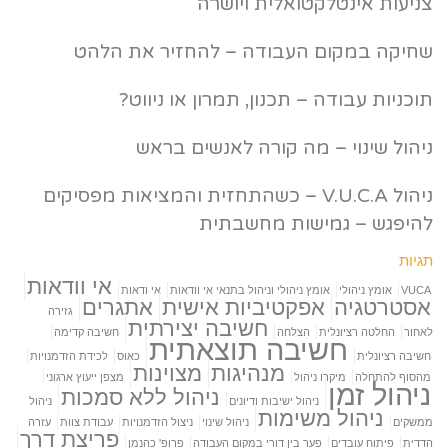
צניעות אינטלקטואלית ויושרה
שחיקה במקום העבודה – להחזיר את הלהט
תוכניות עבודה – תכנון, תמרון או ניווט?
ניהול שינוי – מה קורה לאנשים בראש
ניהול V.U.C.A – כשהתחזית והמציאות מפסיקים
להיפגש – גמישות מחשבתית
תגיות
אי וודאות
VUCA
אומץ ניהולי
אומץ ניהולי וניהול בתנאי אי וודאות
אי ודאות
אסטרטגיה
אפקטיביות אישית
אתגרים
גזירה
חשיבה יצירתית
לאחור
החלטה רציונלית
הצלחה
חשיבה קדימה
חשיבה תוצאתית
חשיבה רציונלית
כאוס
לכידת הזדמנויות
מנהיגות
מצוינות
מהסוף להתחלה
מיקרו ניהול
מצפן ייעוץ ארגוני
ניהול זמן
ניהול ללא סמכות
ניהול ישיבות ודיונים
ניהול
ניהול משימות
ממשקים
ניהול שינוי
ניצול הזדמנויות
עבודת צוות
עזרה
פריצת דרך
הדדית
פיתוח עובדים
פער בין דורי במקום העבודה
פרופ' כהנמן