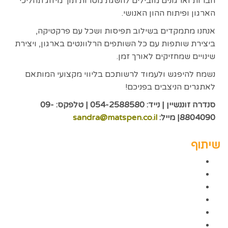
חברות וארגונים מובילים להשגת מטרות תוך מיזוג תהליכי
הארגון ופיתוח ההון האנושי.
אנחנו מתמקדים בשילוב תפיסות ושכל עם פרקטיקה,
ביצירת שותפות עם כל השותפים הרלוונטים בארגון, ויצירת
שינויים שמחזיקים לאורך זמן.
נשמח להיפגש ולעמוד לרשותכם בליווי מקצועי המותאם
לאתגרים הניצבים בפניכם!
סנדרה זוננשיין | נייד: 054-2588580 | טלפקס: 09-
8804090| מייל:
sandra@matspen.co.il
שיתוף