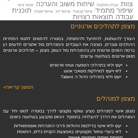
צוות
שיחות משוב והערכה
קבלת החלטות
שיפור אישי
שיפור מתמיד
תוכנית
שיפור קבוצתי
שיתוף ידע
שיתוף פעולה
עבודה
תוצאות רצויות
מצפן לתהליכים ארגוניים
הצורך להשתנות, להתייעל ולהתפתח, במטרה להתאים לתנאי התחרות
ההולכים וגוברים, מציבה את העובדים והמנהלים מול אתגרים חדשים הן
ברמה הפנים ארגונית והן בהתנהלות מול השוק. מצפן – תהליכים ארגוניים
מנווט ארגונים בשלושה ערוצים:
ייעוץ וליווי בתהליכי הטמעה ושינוי ארגוניים
ליווי וייעוץ למחלקות משאבי אנוש
ייעוץ וליווי בתהליכי ניהול ה Talent
המשך קריאה>
מצפן למנהלים
מצפן אישי למנהלים מציע שותף מקצועי לדרך במטרה לנווט יחד עם
המנהלים את הדרך להצלחה בתפקיד. הניווט מתבצע בשלושה כיוונים:
יעוץ וליווי אישי בדילמות ניהוליות ודרכי התנהלות אופטימאליות
ליווי ביעדי שיפור מקצועיים באמצעות הקניית כלים, התאמת
תפיסות ופיתוח מיומנויות אישיות.