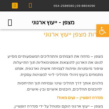
09-8804090 | 054-2588580
מצפן - ייעוץ ארגוני
פתח סרגל נגישות
הלקוחות
שירותי
אודות 
דברו א
אודות מצפן ייעוץ ארגוני
מצפן – מזהה את הצמתים והתהליכים המשמעותיים מסייע
לנווט את הארגון לתוצאות אופטימאליות תוך התייעלות
שיפור מיומנויות ופיתוח לצמיחה אישית וארגונית. אנחנו
מתמחים ביעוץ ניהולי ותהליכי ליווי למצוינות עסקית.
מלווים אותך דרך תהליכי שינוי וצמיחה תוך התייחסות
להיבטים תהליכים, היבטים אישיים ובין-אישיים.
סנדרה זוננשיין – נעים מאוד!
מצפן – ייעוץ ארגוני הוקם ומנוהל על ידי סנדרה זוננשיין,