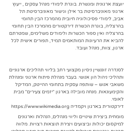
יועצת ארגונית ומגשרת. בוגרת לימודי מנהל עסקים , ייעוץ
ארגוני מאוניברסיטת בר אילן וגישור מאוניברסיטת תל
אביב, לימודי פסיכולוגיה חיובית מהמרכז הבין תחומי
בהרצליה, בוגרת הכשרת דירקטורים מהמרכז הבין תחומי
בהרצליה ואין ספור הכשרות ולימודים משלימים, שמטרתם
להביא את הרעיונות המותאמים תמיד, תפורים אישית לכל
ארגון, צוות, מנהל ועובד.
לסנדרה זוננשיין ניסיון מקצועי רחב בליווי תהליכים ארגוניים
ותהליכי ניהול הון אנושי. בעבר מנהלת פיתוח ארגוני ומנהלת
משאבי אנוש – שותפה עסקית בתחומי ההייטק, המדיקל
והקימעונאות. מנחה מובילה בארגון "יזמים צעירים" מבית
לאומי.
דירקטורית בארגון ויקמדיה https://www.wikimedia.org
מומחית ביצירת שינויים וליווי מנהלים, הנהלות וארגונים
למיקסום יכולות וביצועים ויצירת תוצאות רצויות. מלווה